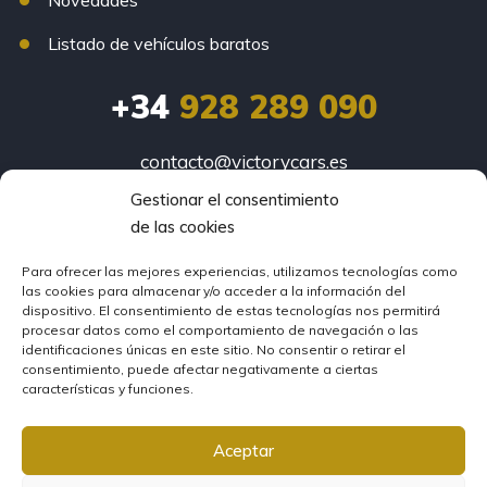
Novedades
Listado de vehículos baratos
+34
928 289 090
contacto@victorycars.es
Gestionar el consentimiento
Vecindario:
de las cookies
Av. de Canarias 362, Vecindario
Carrizal:
Para ofrecer las mejores experiencias, utilizamos tecnologías como
las cookies para almacenar y/o acceder a la información del
Av. Carlos V 107, Ingenio
dispositivo. El consentimiento de estas tecnologías nos permitirá
procesar datos como el comportamiento de navegación o las
identificaciones únicas en este sitio. No consentir o retirar el
consentimiento, puede afectar negativamente a ciertas
© Victory Cars
características y funciones.
·
Condiciones oferta tres meses*
·
Aviso Legal
·
Política de
Aceptar
privacidad
·
Política de Cookies