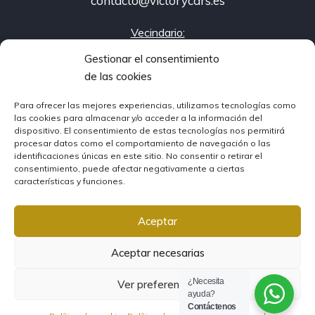
contacto@victorycars.es
Vecindario:
Av. de Canarias 362, Vecindario
Gestionar el consentimiento
Carrizal:
de las cookies
Av. Carlos V 107, Ingenio
Para ofrecer las mejores experiencias, utilizamos tecnologías como
las cookies para almacenar y/o acceder a la información del
dispositivo. El consentimiento de estas tecnologías nos permitirá
© Victory Cars
procesar datos como el comportamiento de navegación o las
identificaciones únicas en este sitio. No consentir o retirar el
consentimiento, puede afectar negativamente a ciertas
·
Condiciones oferta tres meses*
·
Aviso Legal
·
Política de
características y funciones.
privacidad
·
Política de Cookies
Volcanica.agency
Aceptar
Aceptar necesarias
¿Necesita
Ver preferencias
ayuda?
Contáctenos