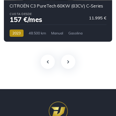
CITROËN C3 PureTech 60KW (83CV) C-Series
CUOTA DESDE
11.995 €
157 €/mes
2023
48.500 km
Manual
Gasolina
157 €/mes