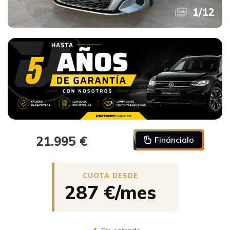
1
/
12
21.995 €
Fináncialo
287 €/mes