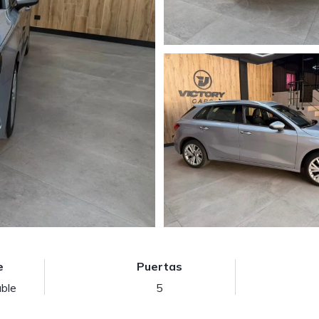
e
Puertas
able
5