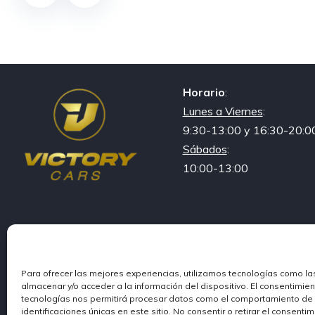
Horario
:
Lunes a Viernes
:
9:30-13:00 y 16:30-20:0
Sábados
:
10:00-13:00
Para ofrecer las mejores experiencias, utilizamos tecnologías como la
almacenar y/o acceder a la información del dispositivo. El consentimie
tecnologías nos permitirá procesar datos como el comportamiento de
·
Condiciones of
© Victory Cars
identificaciones únicas en este sitio. No consentir o retirar el consenti