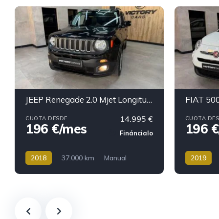
JEEP Renegade 2.0 Mjet Longitude 4x4 120 CV Active Dri
14.995 €
CUOTA DESDE
CUOTA DE
196 €/mes
196 
Fináncialo
2018
37.000 km
Manual
2019
Diésel
196 €/mes
Gasolina