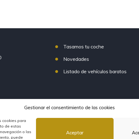
Tasamos tu coche
0
Novedades
Listado de vehículos baratos
Gestionar el consentimiento de las cookies
s cookies para
nto de estas
 navegación o las
Aceptar
Ace
erta tres meses*
·
Aviso Legal
·
Política de privacidad
·
Política
miento, puede