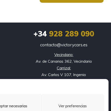
+34
928 289 090
contacto@victorycars.es
Vecindario:
Av. de Canarias 362, Vecindario
Carrizal:
Av. Carlos V 107, Ingenio
ptar necesarias
Ver preferencias
 de Cookies
Volcanica.agency