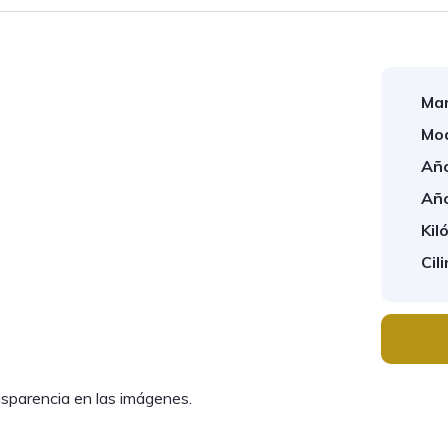
Mar
Mod
Año
Año
Kil
Cil
nsparencia en las imágenes.