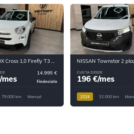
FIAT 500X Cross 1,0 Firefly T3 88KW (120 cv) S&S
14.995 €
SDE
CUOTA DESDE
€/mes
196 €/mes
Fináncialo
79.000 km
Manual
2024
32.000 km
Man
196 €/mes
Gasolina
196 €/mes