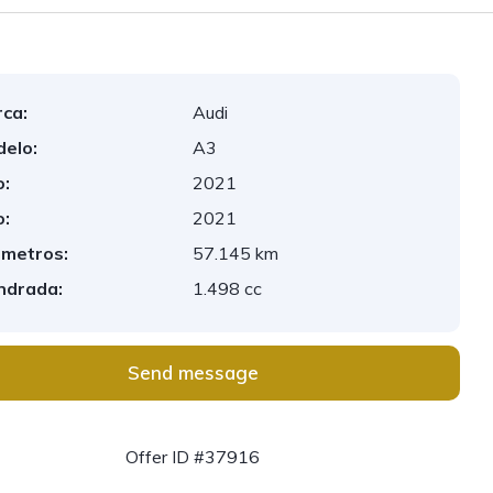
ca:
Audi
elo:
A3
:
2021
:
2021
ómetros:
57.145 km
indrada:
1.498 cc
Send message
Offer ID #37916