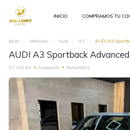
INICIO
COMPRAMOS TU CO
Inicio
Vehículos
Audi
A3
AUDI A3 Sportb
AUDI A3 Sportback Advanced 
57.145 km
Compacto
Automático