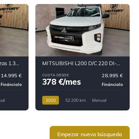
NISSAN Townstar 2 plazas 1.3G 96kW L1 Profesional
MITSUBISHI L200 D/C 220 DI-D M-Pro
14.995 €
28.995 €
CUOTA DESDE
378 €/mes
Fináncialo
Fináncialo
ual
2020
52.200 km
Manual
Diésel
378 €/mes
Empezar nueva búsqueda