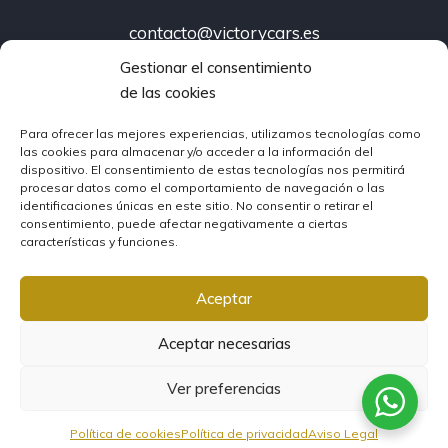
contacto@victorycars.es
Gestionar el consentimiento
Vecindario:
de las cookies
Av. de Canarias 362, Vecindario
Carrizal:
Para ofrecer las mejores experiencias, utilizamos tecnologías como
las cookies para almacenar y/o acceder a la información del
Av. Carlos V 107, Ingenio
dispositivo. El consentimiento de estas tecnologías nos permitirá
procesar datos como el comportamiento de navegación o las
identificaciones únicas en este sitio. No consentir o retirar el
consentimiento, puede afectar negativamente a ciertas
© Victory Cars
características y funciones.
·
Condiciones oferta tres meses*
·
Aviso Legal
·
Política de
Aceptar
privacidad
·
Política de Cookies
Volcanica.agency
Aceptar necesarias
Ver preferencias
Política de cookies
Política de privacidad
Aviso Legal