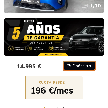
1
/
10
14.995 €
Fináncialo
196 €/mes