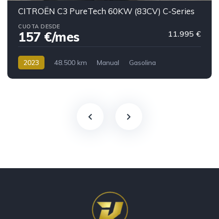
CITROËN C3 PureTech 60KW (83CV) C-Series
CUOTA DESDE
11.995 €
157 €/mes
2023
48.500 km
Manual
Gasolina
157 €/mes