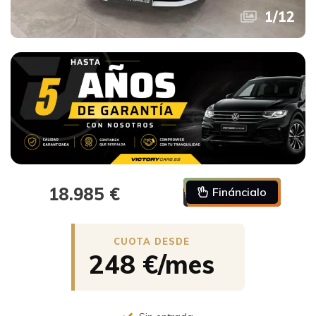
1
/
12
18.985 €
Fináncialo
248 €/mes