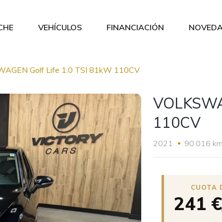
CHE
VEHÍCULOS
FINANCIACIÓN
NOVEDA
AGEN Golf Life 1.0 TSI 81kW 110CV
VOLKSWAG
110CV
2021
90.016 k
241 