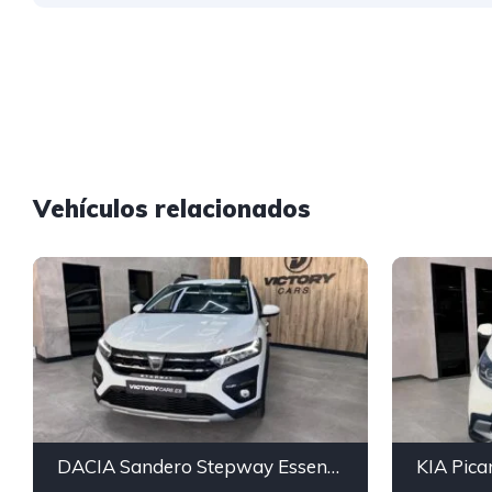
Vehículos relacionados
DACIA Sandero Stepway Essential TCe 67kW 90V