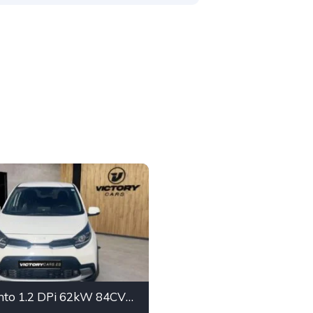
KIA Picanto 1.2 DPi 62kW 84CV GT Line