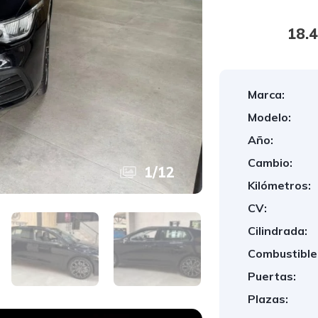
18.
Marca:
Modelo:
Año:
Cambio:
1
/
12
Kilómetros:
CV:
Cilindrada:
Combustible
Puertas:
Plazas: