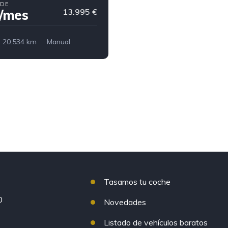
SDE
/mes
13.995 €
20.534 km
Manual
183 €/mes
Tasamos tu coche
0
Novedades
Listado de vehículos baratos