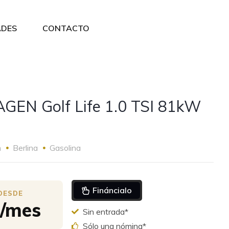
DES
CONTACTO
EN Golf Life 1.0 TSI 81kW
m
Berlina
Gasolina
Fináncialo
€/mes
Sin entrada*
Sólo una nómina*