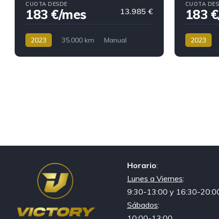
CUOTA DESDE
CUOTA DE
183 €/mes
13.985 €
183 €
2023
35.000 km
Manual
2023
Gasolina
183 €/mes
Gasolina
Horario
:
Lunes a Viernes
:
9:30-13:00 y 16:30-20:0
Sábados
:
10:00-13:00