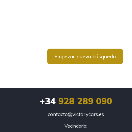
Empezar nueva búsqueda
+34
928 289 090
contacto@victorycars.es
Vecindario: