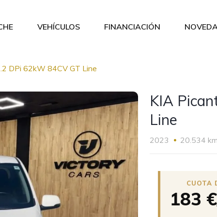
CHE
VEHÍCULOS
FINANCIACIÓN
NOVEDA
1.2 DPi 62kW 84CV GT Line
KIA Pica
Line
2023
20.534 k
183 