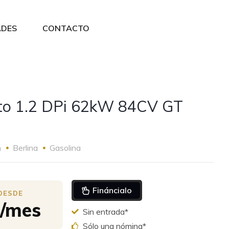
DES
CONTACTO
nto 1.2 DPi 62kW 84CV GT
m
Berlina
Gasolina
Fináncialo
€/mes
Sin entrada*
Sólo una nómina*