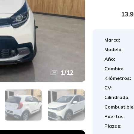
13.
Marca:
Modelo:
Año:
Cambio:
1
/
12
Kilómetros:
CV:
Cilindrada:
Combustible
Puertas:
Plazas: