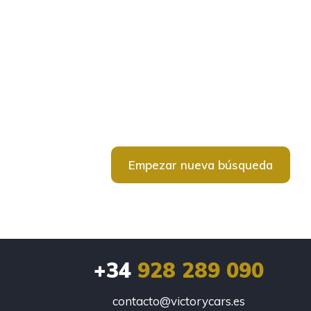
Empezar nueva búsqueda
+34
928 289 090
contacto@victorycars.es