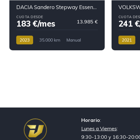
DACIA Sandero Stepway Essential TCe 67kW 90V
CUOTA DESDE
CUOTA DE
183 €/mes
13.985 €
241 €
2023
35.000 km
Manual
2021
Gasolina
183 €/mes
Gasolina
Horario
:
Lunes a Viernes
:
9:30-13:00 y 16:30-20:0