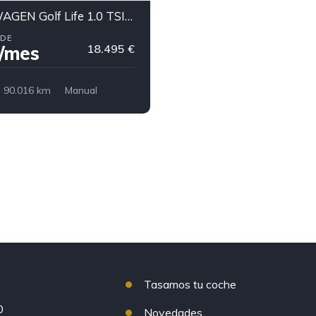
VOLKSWAGEN Golf Life 1.0 TSI 81kW 110CV
SDE
/mes
18.495 €
90.016 km
Manual
241 €/mes
Tasamos tu coche
0
Novedades